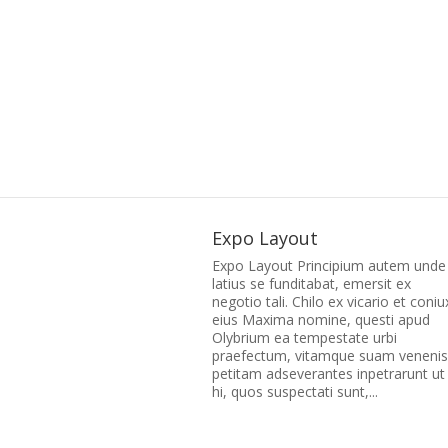
Expo Layout
Expo Layout Principium autem unde
latius se funditabat, emersit ex
negotio tali. Chilo ex vicario et coniu
eius Maxima nomine, questi apud
Olybrium ea tempestate urbi
praefectum, vitamque suam venenis
petitam adseverantes inpetrarunt ut
hi, quos suspectati sunt,...