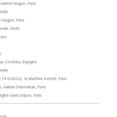
alerie Guigon, Paris
erlin
 Guigon, Paris
unde, Berlin
aris
s
éjar, Cordoba, Espagne
erlin
TA GUEULE, la Machine à écrire, Paris
alerie l’Harmattan, Paris
glise Saint-Sulpice, Paris
Lyon