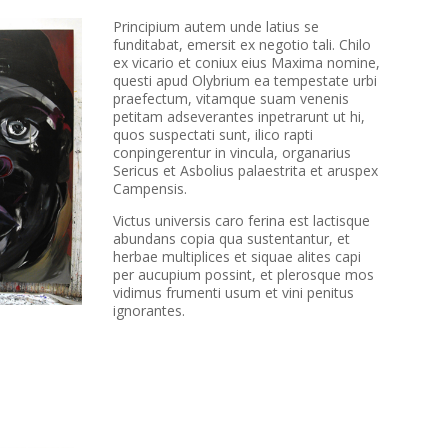
Principium autem unde latius se
funditabat, emersit ex negotio tali. Chilo
ex vicario et coniux eius Maxima nomine,
questi apud Olybrium ea tempestate urbi
praefectum, vitamque suam venenis
petitam adseverantes inpetrarunt ut hi,
quos suspectati sunt, ilico rapti
conpingerentur in vincula, organarius
Sericus et Asbolius palaestrita et aruspex
Campensis.
Victus universis caro ferina est lactisque
abundans copia qua sustentantur, et
herbae multiplices et siquae alites capi
per aucupium possint, et plerosque mos
vidimus frumenti usum et vini penitus
ignorantes.