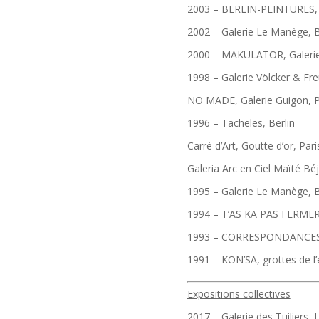
2003 – BERLIN-PEINTURES, G
2002 – Galerie Le Manège, B
2000 – MAKULATOR, Galerie
1998 – Galerie Völcker & Fre
NO MADE, Galerie Guigon, P
1996 – Tacheles, Berlin
Carré d’Art, Goutte d’or, Pari
Galeria Arc en Ciel Maïté B
1995 – Galerie Le Manège, B
1994 – T’AS KA PAS FERMER 
1993 – CORRESPONDANCES, G
1991 – KON’SA, grottes de l’é
Expositions collectives
2017 – Galerie des Tuiliers, 