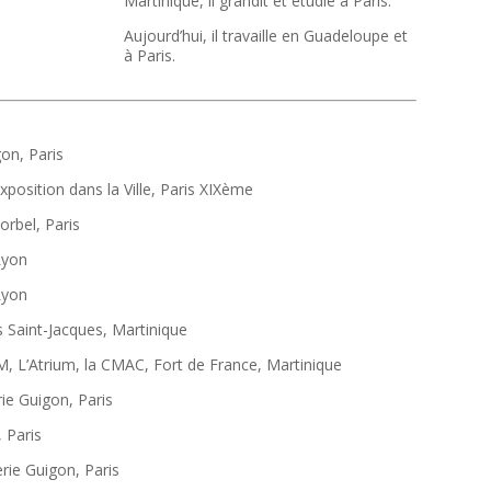
Martinique, il grandit et étudie à Paris.
Aujourd’hui, il travaille en Guadeloupe et
à Paris.
on, Paris
sition dans la Ville, Paris XIXème
rbel, Paris
Lyon
Lyon
 Saint-Jacques, Martinique
 L’Atrium, la CMAC, Fort de France, Martinique
e Guigon, Paris
 Paris
ie Guigon, Paris